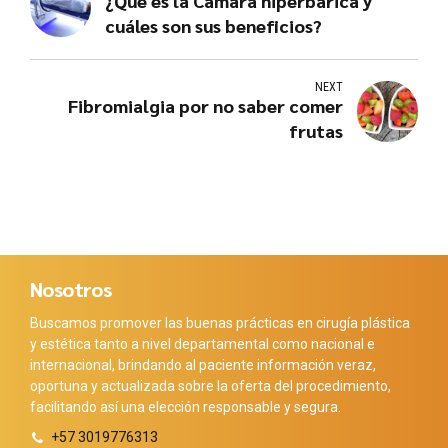
¿Qué es la Cámara hiperbárica y
cuáles son sus beneficios?
NEXT
Fibromialgia por no saber comer
frutas
Nosotros
Buscamos promover las buenas prácticas en cirugía plástica
y estética tanto a nivel departamental como nacional e
internacional, brindando al paciente información veraz,
oportuna y actualizada sobre la oferta del procedimiento,
facilitando así una elección responsable y segura.
+57 3019776313