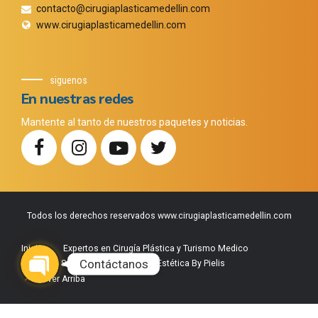
contacto@cirugiaplasticamedellin.com
www.cirugiaplasticamedellin.com
siguenos
En nuestras redes
Mantente al tanto de nuestros paquetes y noticias.
Todos los derechos reservados www.cirugiaplasticamedellin.com
Phone
WhatsApp
Facebook Messenger
Instagram
Google Map
Inicio
Expertos en Cirugía Plástica y Turismo Medico
Contáctanos
Nuestros Servicios
Medicina Estética By Pielis
Volver Arriba