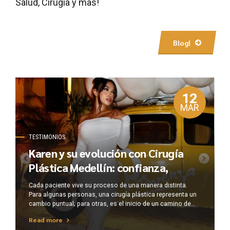
Salud, Cirugía y mas!
Blog!
12
MAR
TESTIMONIOS
Karen y su evolución con Cirugía
Plástica Medellín: confianza,
acompañamiento y resultados en el
Cada paciente vive su proceso de una manera distinta.
tiempo
Para algunas personas, una cirugía plástica representa un
cambio puntual; para otras, es el inicio de un camino de
transformación que se construye con el tiempo, la
Read more
confianza y el acompañamiento adecuado. La historia de