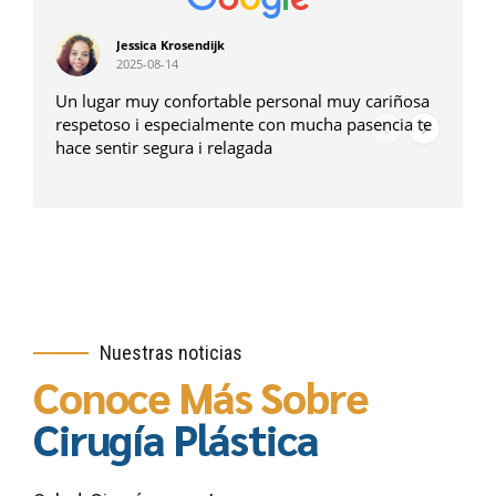
Jessica Krosendijk
Alejand
2025-08-14
2025-08-
gar muy confortable personal muy cariñosa
Súper encantad
toso i especialmente con mucha pasencia te
personal en es
sentir segura i relagada
estuvo pendient
recomiendo.
Nuestras noticias
Conoce Más Sobre
Cirugía Plástica