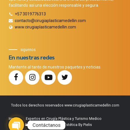
facilitando así una elección responsable y segura.
+57 3019776313
contacto@cirugiaplasticamedellin.com
www.cirugiaplasticamedellin.com
siguenos
En nuestras redes
Mantente al tanto de nuestros paquetes y noticias.
Todos los derechos reservados www.cirugiaplasticamedellin.com
Phone
WhatsApp
Facebook Messenger
Instagram
Google Map
Inicio
Expertos en Cirugía Plástica y Turismo Medico
Contáctanos
Nuestros Servicios
Medicina Estética By Pielis