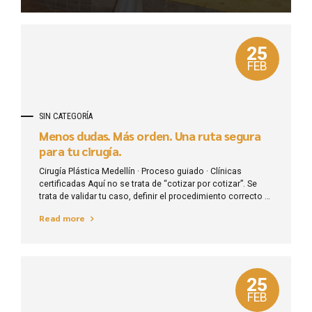
Karen Johana Gaviria con Cirugía Plástica Medellín
comenzó en el año...
25
FEB
SIN CATEGORÍA
Menos dudas. Más orden. Una ruta segura
para tu cirugía.
Cirugía Plástica Medellín · Proceso guiado · Clínicas
certificadas Aquí no se trata de “cotizar por cotizar”. Se
trata de validar tu caso, definir el procedimiento correcto y
asignarte el especialista idóneo del grupo. Eso evita
Read more
decisiones caras y arrepentimientos. Hablar por WhatsApp
/ Resolver dudas rápidas Asignación por idoneidad
Acompañamiento integral Sin promesas irreales...
25
FEB