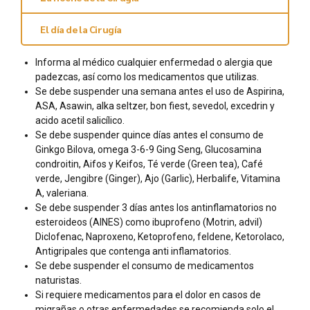
El día de la Cirugía
Informa al médico cualquier enfermedad o alergia que
padezcas, así como los medicamentos que utilizas.
Se debe suspender una semana antes el uso de Aspirina,
ASA, Asawin, alka seltzer, bon fiest, sevedol, excedrin y
acido acetil salicílico.
Se debe suspender quince días antes el consumo de
Ginkgo Bilova, omega 3-6-9 Ging Seng, Glucosamina
condroitin, Aifos y Keifos, Té verde (Green tea), Café
verde, Jengibre (Ginger), Ajo (Garlic), Herbalife, Vitamina
A, valeriana.
Se debe suspender 3 días antes los antinflamatorios no
esteroideos (AINES) como ibuprofeno (Motrin, advil)
Diclofenac, Naproxeno, Ketoprofeno, feldene, Ketorolaco,
Antigripales que contenga anti inflamatorios.
Se debe suspender el consumo de medicamentos
naturistas.
Si requiere medicamentos para el dolor en casos de
migrañas o otras enfermedades se recomienda solo el