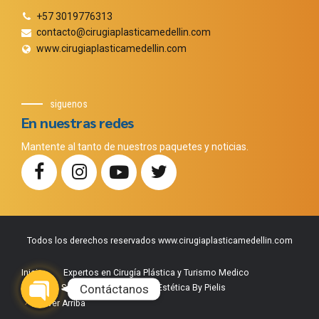
+57 3019776313
contacto@cirugiaplasticamedellin.com
www.cirugiaplasticamedellin.com
siguenos
En nuestras redes
Mantente al tanto de nuestros paquetes y noticias.
Todos los derechos reservados www.cirugiaplasticamedellin.com
Phone
WhatsApp
Facebook Messenger
Instagram
Google Map
Inicio
Expertos en Cirugía Plástica y Turismo Medico
Contáctanos
Nuestros Servicios
Medicina Estética By Pielis
Volver Arriba