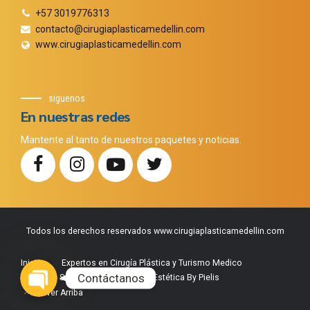
+57 3019776313
contacto@cirugiaplasticamedellin.com
www.cirugiaplasticamedellin.com
siguenos
En nuestras redes
Mantente al tanto de nuestros paquetes y noticias.
Todos los derechos reservados www.cirugiaplasticamedellin.com
Phone
WhatsApp
Facebook Messenger
Instagram
Google Map
Inicio
Expertos en Cirugía Plástica y Turismo Medico
Contáctanos
Nuestros Servicios
Medicina Estética By Pielis
Volver Arriba