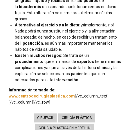
de
grasa
,
líquido
y
toxinas
en los
adipocitos
de
la
hipodermis
ocasionando apelotonamientos en dicho
tejido. Esta alteración no se mejora al eliminar células
grasas.
Alternativa al ejercicio y a la dieta:
¡simplemente, no!
Nada podrá nunca sustituir el ejercicio y la alimentación
balanceada; de hecho, en caso de recibir un tratamiento
de
liposucción
, es aún más importante mantener los
hábitos de vida saludable.
Existen muchos riesgos:
Se trata de un
procedimiento
que en manos de
expertos
tiene mínimas
complicaciones ya que a través de la historia
clínica
y la
exploración se seleccionan los
pacientes
que son
adecuados para esta
intervención
.
Información tomada de:
www.centrodecirugiaplastica.com
[/vc_column_text]
[/vc_column][/vc_row]
CIRUFACIL
CIRUGÍA PLÁSTICA
CIRUGIA PLASTICA EN MEDELLIN