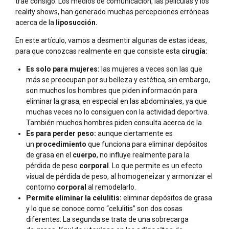
trae consigo. Los medios de comunicación, las películas y los
reality shows, han generado muchas percepciones erróneas
acerca de la
liposucción.
En este artículo, vamos a desmentir algunas de estas ideas,
para que conozcas realmente en que consiste esta
cirugía:
Es solo para mujeres:
las mujeres a veces son las que
más se preocupan por su belleza y estética, sin embargo,
son muchos los hombres que piden información para
eliminar la grasa, en especial en las abdominales, ya que
muchas veces no lo consiguen con la actividad deportiva.
También muchos hombres piden consulta acerca de la
Es para perder peso:
aunque ciertamente es
un
procedimiento
que funciona para eliminar depósitos
de grasa en el
cuerpo
, no influye realmente para la
pérdida de peso
corporal
. Lo que permite es un efecto
visual de pérdida de peso, al homogeneizar y armonizar el
contorno
corporal
al remodelarlo.
Permite eliminar la celulitis:
eliminar depósitos de grasa
y lo que se conoce como “celulitis” son dos cosas
diferentes. La segunda se trata de una sobrecarga