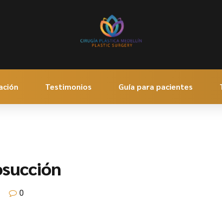
ación
Testimonios
Guía para pacientes
osucción
0