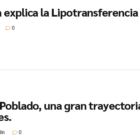
a explica la Lipotransferencia
0
l Poblado, una gran trayecto
es.
lín
0