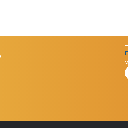
E
a
M