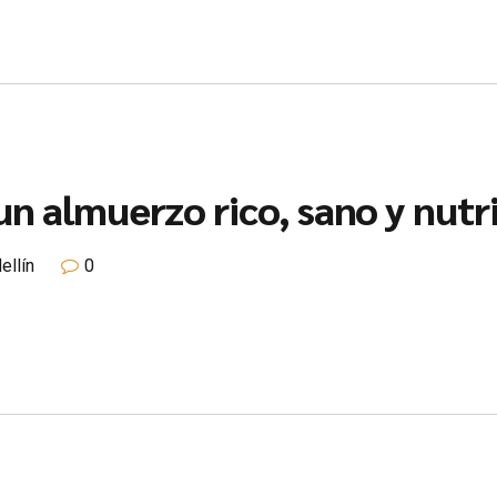
n almuerzo rico, sano y nutr
ellín
0