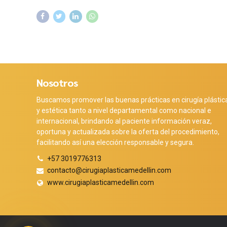
Nosotros
Buscamos promover las buenas prácticas en cirugía plástic
y estética tanto a nivel departamental como nacional e
internacional, brindando al paciente información veraz,
oportuna y actualizada sobre la oferta del procedimiento,
facilitando así una elección responsable y segura.
+57 3019776313
contacto@cirugiaplasticamedellin.com
www.cirugiaplasticamedellin.com
Phone
WhatsApp
Facebook Messenger
Instagram
Google Map