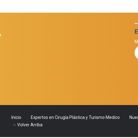
E
a
M
Inicio
Expertos en Cirugía Plástica y Turismo Medico
Nues
Volver Arriba