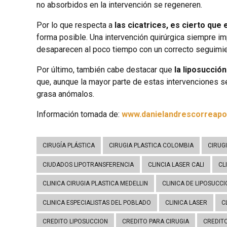
no absorbidos en la intervención se regeneren.
Por lo que respecta a
las cicatrices, es cierto que
forma posible. Una intervención quirúrgica siempre i
desaparecen al poco tiempo con un correcto seguimie
Por último, también cabe destacar que
la liposucció
que, aunque la mayor parte de estas intervenciones s
grasa anómalos.
Información tomada de:
www.danielandrescorreapo
CIRUGÍA PLÁSTICA
CIRUGIA PLASTICA COLOMBIA
CIRUG
CIUDADOS LIPOTRANSFERENCIA
CLINCIA LASER CALI
CL
CLINICA CIRUGIA PLASTICA MEDELLIN
CLINICA DE LIPOSUCC
CLINICA ESPECIALISTAS DEL POBLADO
CLINICA LASER
C
CREDITO LIPOSUCCION
CREDITO PARA CIRUGIA
CREDITO