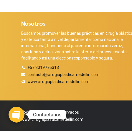
Nosotros
Buscamos promover las buenas prácticas en cirugía plástic
y estética tanto a nivel departamental como nacional e
internacional, brindando al paciente información veraz,
oportuna y actualizada sobre la oferta del procedimiento,
facilitando así una elección responsable y segura.
+57 3019776313
contacto@cirugiaplasticamedellin.com
www.cirugiaplasticamedellin.com
Phone
WhatsApp
Facebook Messenger
Instagram
Google Map
Todos los derechos reservados
Contáctanos
www.cirugiaplasticamedellin.com