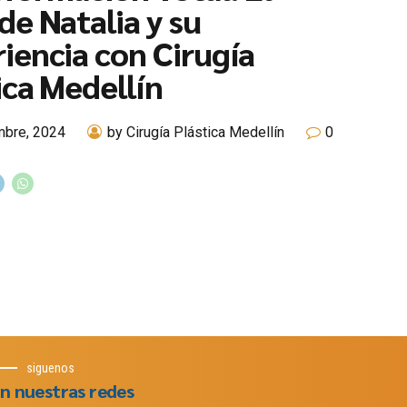
de Natalia y su
iencia con Cirugía
ica Medellín
mbre, 2024
by Cirugía Plástica Medellín
0
siguenos
n nuestras redes