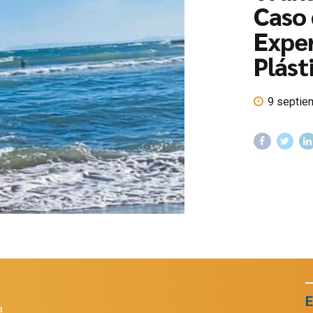
Caso 
Exper
Plást
9 septie
E
a