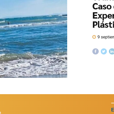
Caso 
Exper
Plást
9 septie
E
a