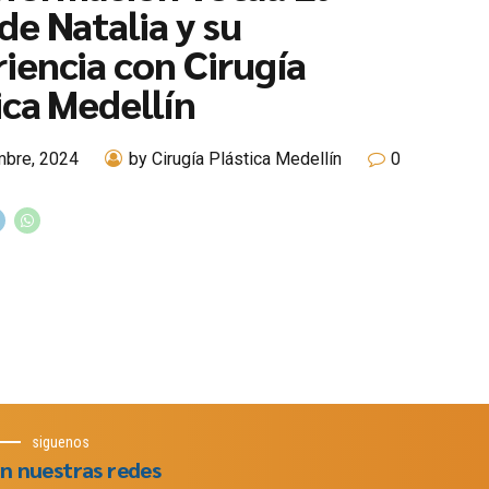
de Natalia y su
iencia con Cirugía
ica Medellín
mbre, 2024
by Cirugía Plástica Medellín
0
siguenos
n nuestras redes