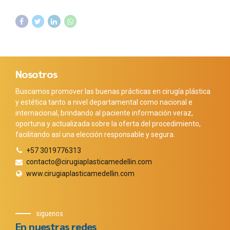
Nosotros
Buscamos promover las buenas prácticas en cirugía plástica
y estética tanto a nivel departamental como nacional e
internacional, brindando al paciente información veraz,
oportuna y actualizada sobre la oferta del procedimiento,
facilitando así una elección responsable y segura.
+57 3019776313
contacto@cirugiaplasticamedellin.com
www.cirugiaplasticamedellin.com
siguenos
En nuestras redes