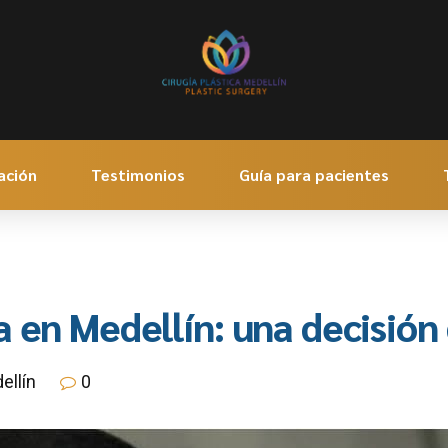
ación
Testimonios
Guía para pacientes
 en Medellín: una decisión
ellín
0