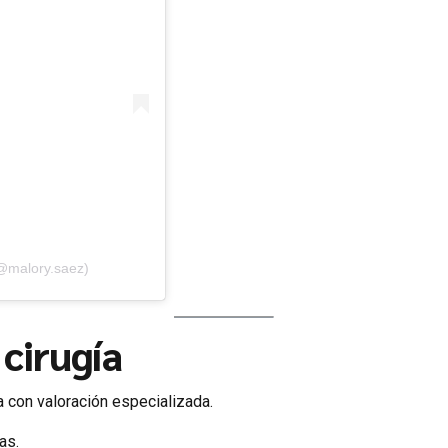
(@malory.saez)
 cirugía
a con valoración especializada.
as.