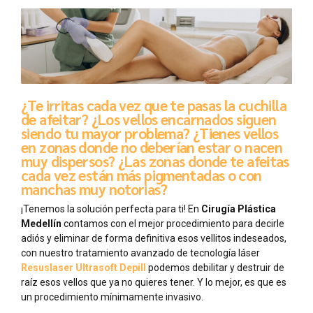
¿Te irritas cada vez que te pasas la cuchilla
de afeitar? ¿Los vellos encarnados siguen
siendo tu mayor problema? ¿Tienes vellos
en zonas donde no deberían estar o nacen
muy dispersos? ¿Las zonas donde te afeitas
cada vez están más pigmentadas o con
manchas muy notorias?
¡Tenemos la solución perfecta para ti! En
Cirugía Plástica
Medellín
contamos con el mejor procedimiento para decirle
adiós y eliminar de forma definitiva esos vellitos indeseados,
con nuestro tratamiento avanzado de tecnología láser
Resuslaser Ultrasoft Depill
podemos debilitar y destruir de
raíz esos vellos que ya no quieres tener. Y lo mejor, es que es
un procedimiento mínimamente invasivo.