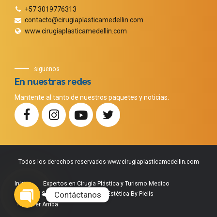
+57 3019776313
contacto@cirugiaplasticamedellin.com
www.cirugiaplasticamedellin.com
siguenos
En nuestras redes
Mantente al tanto de nuestros paquetes y noticias.
Todos los derechos reservados www.cirugiaplasticamedellin.com
Phone
WhatsApp
Facebook Messenger
Instagram
Google Map
Inicio
Expertos en Cirugía Plástica y Turismo Medico
Contáctanos
Nuestros Servicios
Medicina Estética By Pielis
Volver Arriba