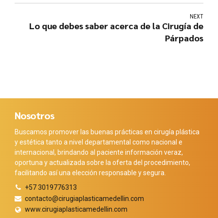
NEXT
Lo que debes saber acerca de la Cirugía de
Párpados
Nosotros
Buscamos promover las buenas prácticas en cirugía plástica
y estética tanto a nivel departamental como nacional e
internacional, brindando al paciente información veraz,
oportuna y actualizada sobre la oferta del procedimiento,
facilitando así una elección responsable y segura.
+57 3019776313
contacto@cirugiaplasticamedellin.com
www.cirugiaplasticamedellin.com