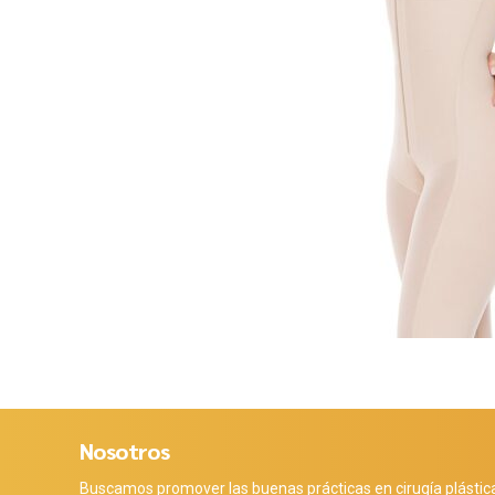
Nosotros
Buscamos promover las buenas prácticas en cirugía plástic