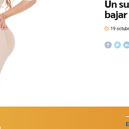
Un su
bajar
19 octub
E
a