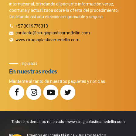
internacional, brindando al paciente información veraz,
oportuna y actualizada sobre la oferta del procedimiento,
facilitando así una elección responsable y segura.
+57 3019776313
contacto@cirugiaplasticamedellin.com
www.cirugiaplasticamedellin.com
siguenos
En nuestras redes
Mantente al tanto de nuestros paquetes y noticias.
Todos los derechos reservados www.cirugiaplasticamedellin.com
Phone
WhatsApp
Facebook Messenger
Instagram
Google Map
Inicio
Expertos en Cirugía Plástica y Turismo Medico