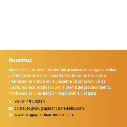
Nosotros
Buscamos promover las buenas prácticas en cirugía plástica
y estética tanto a nivel departamental como nacional e
internacional, brindando al paciente información veraz,
oportuna y actualizada sobre la oferta del procedimiento,
facilitando así una elección responsable y segura.
+57 3019776313
contacto@cirugiaplasticamedellin.com
www.cirugiaplasticamedellin.com