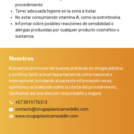
procedimiento.
Tener adecuada higiene en la zona a tratar.
No estar consumiendo vitamina A, como la isotretinoína.
Informar sobre posibles reacciones de sensibilidad o
alergias producidas por cualquier producto cosmético o
sustancia.
Nosotros
Buscamos promover las buenas prácticas en cirugía plástica
y estética tanto a nivel departamental como nacional e
internacional, brindando al paciente información veraz,
oportuna y actualizada sobre la oferta del procedimiento,
facilitando así una elección responsable y segura.
+57 3019776313
contacto@cirugiaplasticamedellin.com
www.cirugiaplasticamedellin.com