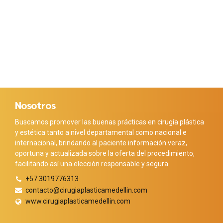
Nosotros
Buscamos promover las buenas prácticas en cirugía plástica
y estética tanto a nivel departamental como nacional e
internacional, brindando al paciente información veraz,
oportuna y actualizada sobre la oferta del procedimiento,
facilitando así una elección responsable y segura.
+57 3019776313
contacto@cirugiaplasticamedellin.com
www.cirugiaplasticamedellin.com