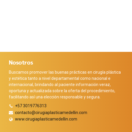
Nosotros
Buscamos promover las buenas prácticas en cirugía plástica
y estética tanto a nivel departamental como nacional e
internacional, brindando al paciente información veraz,
oportuna y actualizada sobre la oferta del procedimiento,
facilitando así una elección responsable y segura.
+57 3019776313
contacto@cirugiaplasticamedellin.com
www.cirugiaplasticamedellin.com