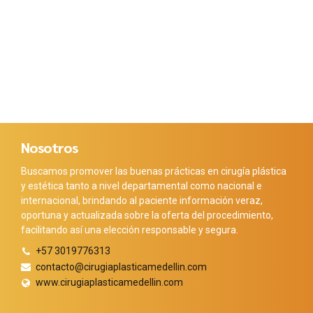
Nosotros
Buscamos promover las buenas prácticas en cirugía plástica
y estética tanto a nivel departamental como nacional e
internacional, brindando al paciente información veraz,
oportuna y actualizada sobre la oferta del procedimiento,
facilitando así una elección responsable y segura.
+57 3019776313
contacto@cirugiaplasticamedellin.com
www.cirugiaplasticamedellin.com