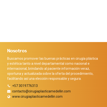
Nosotros
Buscamos promover las buenas prácticas en cirugía plástica
y estética tanto a nivel departamental como nacional e
internacional, brindando al paciente información veraz,
oportuna y actualizada sobre la oferta del procedimiento,
facilitando así una elección responsable y segura.
+57 3019776313
contacto@cirugiaplasticamedellin.com
www.cirugiaplasticamedellin.com