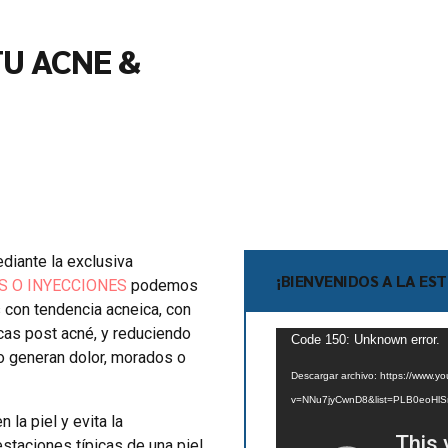
U ACNE &
diante la exclusiva
¡BIENVENIDOS A LA EST
S O INYECCIONES
podemos
 con tendencia acneica, con
cas post acné, y reduciendo
Reproductor
Code 150: Unknown error.
 generan dolor, morados o
de
Descargar archivo: https://www.y
vídeo
v=NNu7jyCwnD8&list=PLB0eoHl
 la piel y evita la
estaciones típicas de una piel