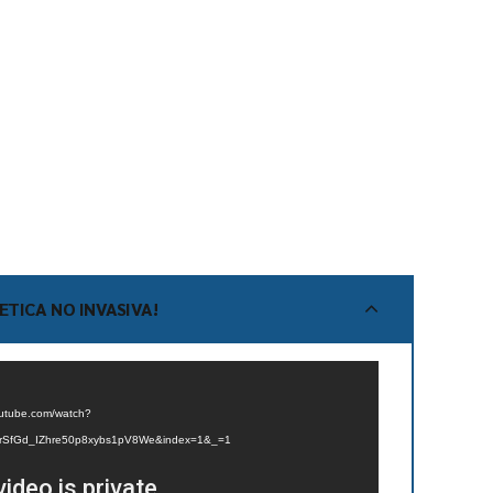
ETICA NO INVASIVA!
outube.com/watch?
SrSfGd_IZhre50p8xybs1pV8We&index=1&_=1