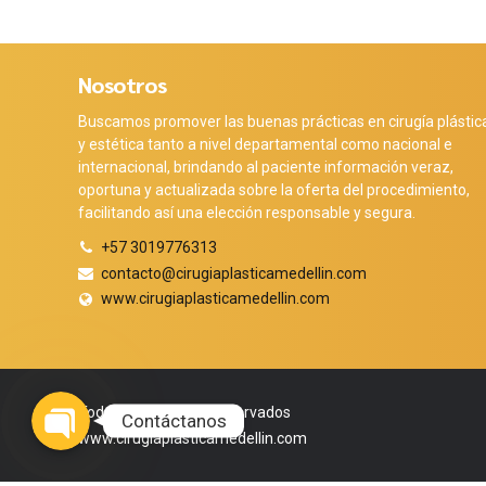
Nosotros
Buscamos promover las buenas prácticas en cirugía plástic
y estética tanto a nivel departamental como nacional e
internacional, brindando al paciente información veraz,
oportuna y actualizada sobre la oferta del procedimiento,
facilitando así una elección responsable y segura.
+57 3019776313
contacto@cirugiaplasticamedellin.com
www.cirugiaplasticamedellin.com
Phone
WhatsApp
Facebook Messenger
Instagram
Google Map
Todos los derechos reservados
Contáctanos
www.cirugiaplasticamedellin.com