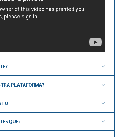
UTE?
STRA PLATAFORMA?
.youtube.com/watch?v=YdllMg3MM-w&_=2
NTO
u.be/5WQT_yfeKGI?_=3
TES QUE:
.be/txji8vhqWhE?_=4
ónicas