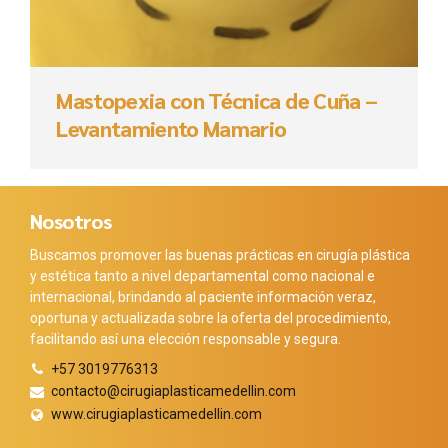
Mastopexia con Técnica de Cuña –
Levantamiento Mamario
Nosotros
Buscamos promover las buenas prácticas en cirugía plástica
y estética tanto a nivel departamental como nacional e
internacional, brindando al paciente información veraz,
oportuna y actualizada sobre la oferta del procedimiento,
facilitando así una elección responsable y segura.
+57 3019776313
contacto@cirugiaplasticamedellin.com
www.cirugiaplasticamedellin.com